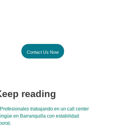
Unlock the power of
Global Talent Today
Contact Us Now
Keep reading