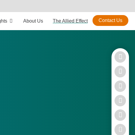
Contact Us
ghts
About Us
The Allied Effect