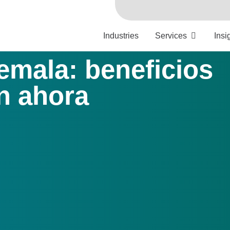
Industries
Services
Insi
emala: beneficios
n ahora