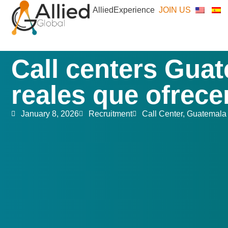
AlliedExperience
JOIN US
Call centers Guat
reales que ofrece
January 8, 2026
Recruitment
Call Center
,
Guatemala