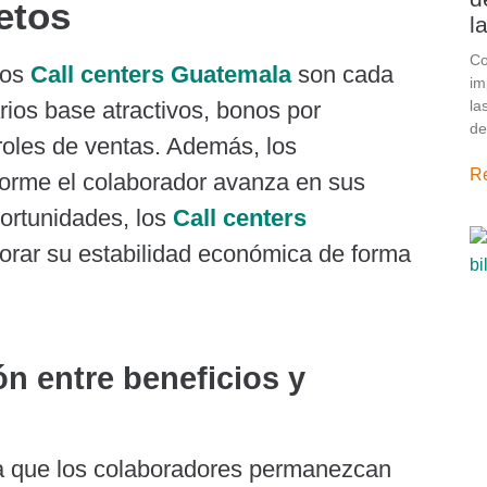
etos
l
Co
los
Call centers Guatemala
son cada
im
la
rios base atractivos, bonos por
de
oles de ventas. Además, los
R
forme el colaborador avanza en sus
portunidades, los
Call centers
rar su estabilidad económica de forma
ón entre beneficios y
a que los colaboradores permanezcan