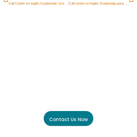
Call Center en Inglés Guatemala: Guía Completa de Salarios y Bonos Actuales 2026
Call center en inglés Guatemala para recién graduados
Unlock the power of
Global Talent Today
Contact Us Now