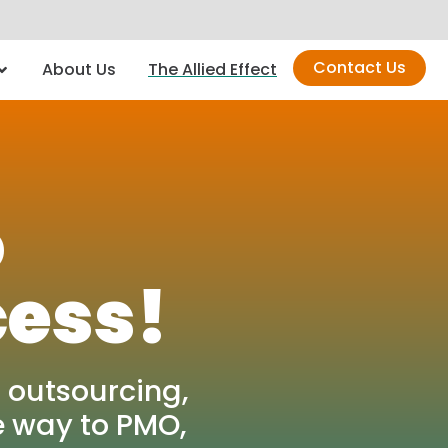
Contact Us
About Us
The Allied Effect
o
cess!
 outsourcing,
e way to PMO,