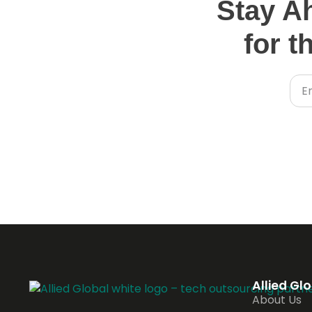
Stay A
for t
Allied Gl
About Us