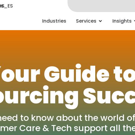
Industries
Services
Insights
our Guide t
urcing Suc
need to know about the world of
mer Care & Tech support all th