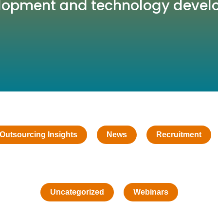
opment and technology devel
Outsourcing Insights
News
Recruitment
Uncategorized
Webinars