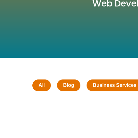
Web Devel
All
Blog
Business Services 