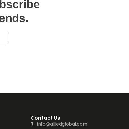
bscribe
rends.
Contact Us
info@alliedglobal.com