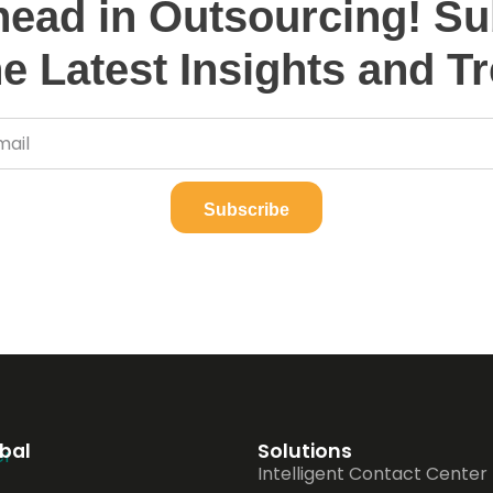
head in Outsourcing! Su
he Latest Insights and T
Subscribe
obal
Solutions
Intelligent Contact Center