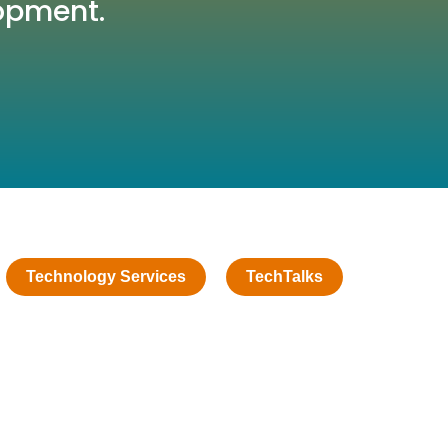
opment.
Technology Services
TechTalks