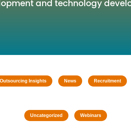
opment and technology devel
Outsourcing Insights
News
Recruitment
Uncategorized
Webinars