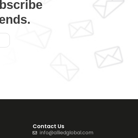
bscribe
rends.
Contact Us
info@alliedglobal.com