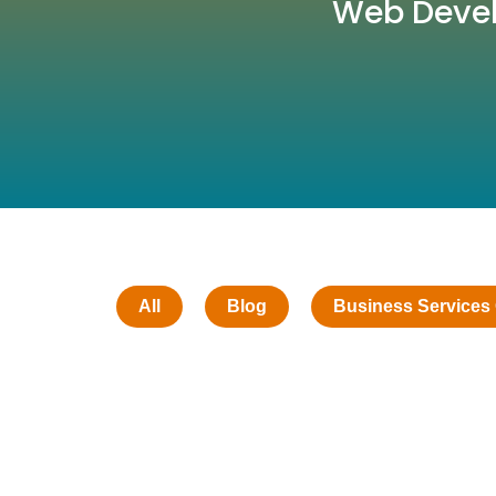
Web Devel
All
Blog
Business Services 