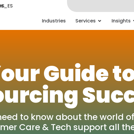
Industries
Services
Insights
our Guide t
urcing Suc
need to know about the world of
mer Care & Tech support all th