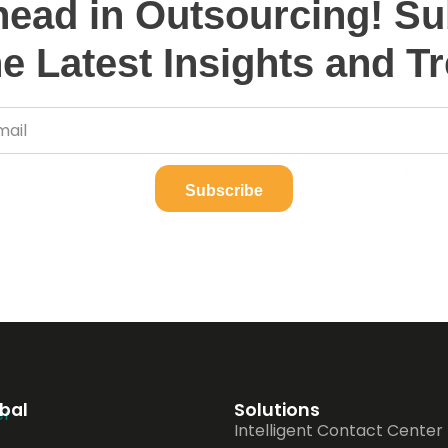
head in Outsourcing! Su
he Latest Insights and T
Subscribe
obal
Solutions
Intelligent Contact Center