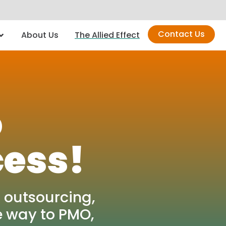
Contact Us
About Us
The Allied Effect
o
cess!
 outsourcing,
e way to PMO,