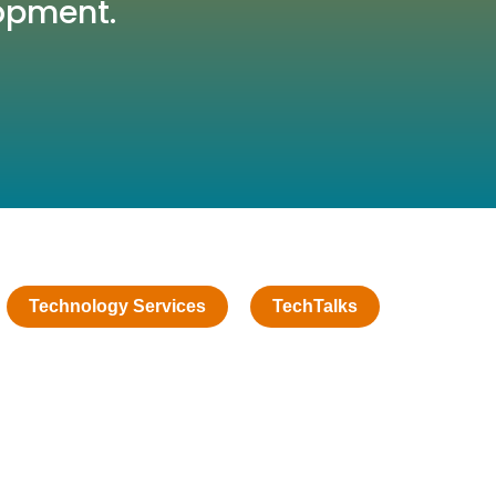
opment.
Technology Services
TechTalks