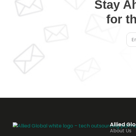
Stay A
for t
Allied Gl
About Us