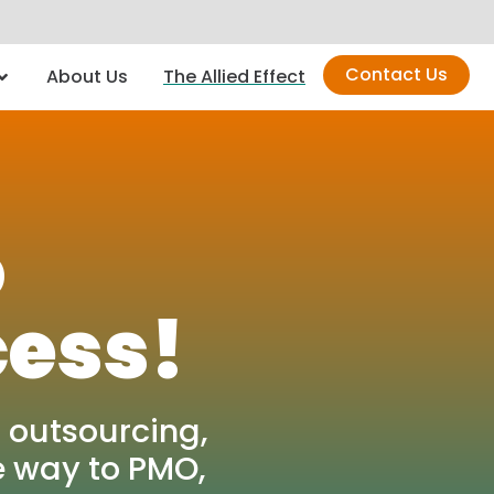
Contact Us
About Us
The Allied Effect
o
cess!
 outsourcing,
e way to PMO,