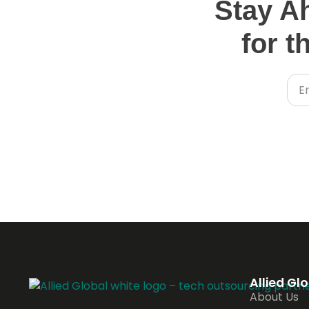
Stay A
for t
Allied Gl
About Us