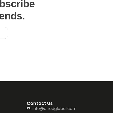
bscribe
rends.
Contact Us
info@alliedglobal.com