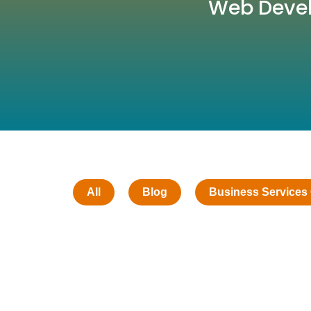
Web Devel
All
Blog
Business Services 