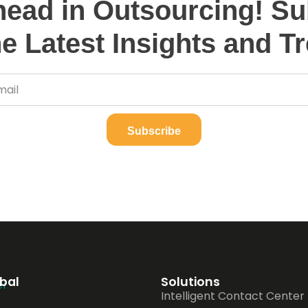
head in Outsourcing! Su
he Latest Insights and T
Subscribe
obal
Solutions
Intelligent Contact Center