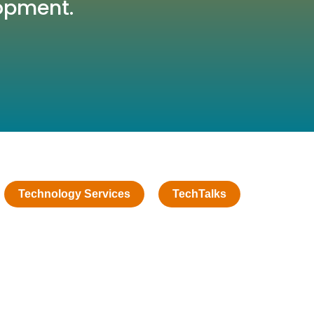
opment.
Technology Services
TechTalks