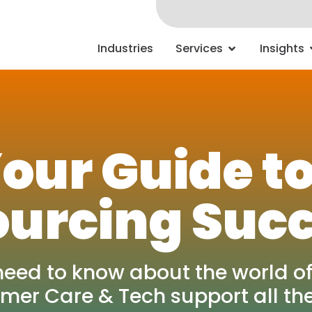
Industries
Services
Insights
our Guide t
urcing Suc
need to know about the world of
mer Care & Tech support all th