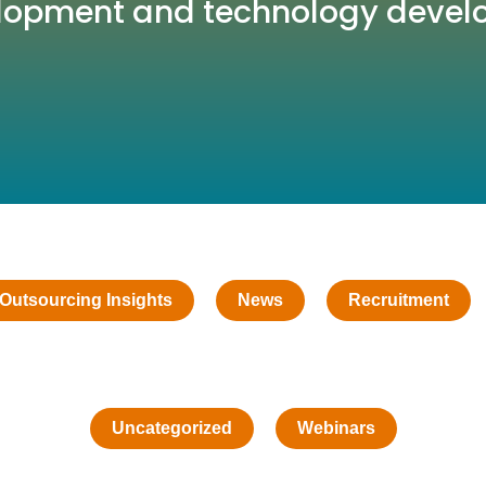
opment and technology devel
Outsourcing Insights
News
Recruitment
Uncategorized
Webinars